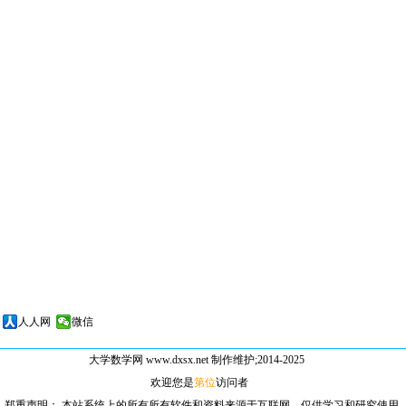
人人网
微信
大学数学网
www.dxsx.net 制作维护;2014-2025
欢迎您是
第位
访问者
郑重声明： 本站系统上的所有所有软件和资料来源于互联网，仅供学习和研究使用.