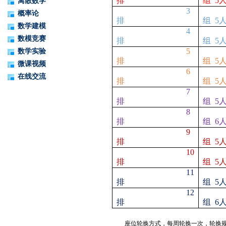
排
组
5
离散数学
3
概率论
排
组
5
数学建模
4
数模竞赛
排
组
5
5
数学实验
排
组
5
微课视频
6
在线交流
排
组
5
7
排
组
5
8
排
组
6
9
排
组
5
10
排
组
5
11
排
组
5
12
排
组
6
座位轮换方式，每周轮换一次，轮换