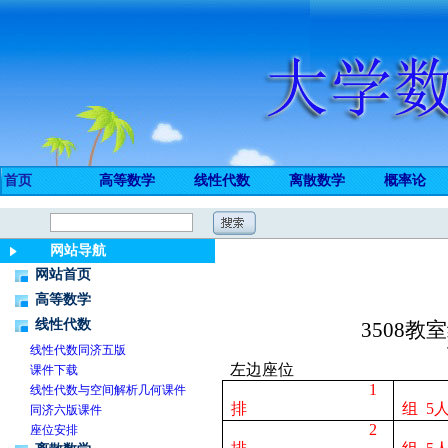
首页
高等数学
线性代数
离散数学
概率论
网站导航
网站首页
高等数学
线性代数
3508
教室
线性代数同济五版
左边座位
课件下载
1
线性代数与空间解析几何课件
排
组
5
同济六版课件
2
座位安排