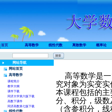
首页
高等数学
线性代数
离散数学
概率论
网站导航
网站首页
高等数学是一
高等数学
课程简介
究对象为实变实
教学大纲
本课程包括的主
课件下载
同济大学第六版下载
分、积分，级数
高数下课件
同济高数第七版下载
（含参积分，线
线性代数