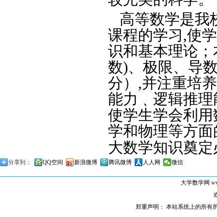
高等数学是我
课程的学习
,
使学
识和基本理论；
数
)
、极限、导
分）
,
并注重培养
能力﹑逻辑推理
使学生学会利用
学和物理等方面
大数学知识奠定
分享到：
QQ空间
新浪微博
腾讯微博
人人网
微信
大学数学网
ww
郑重声明： 本站系统上的所有